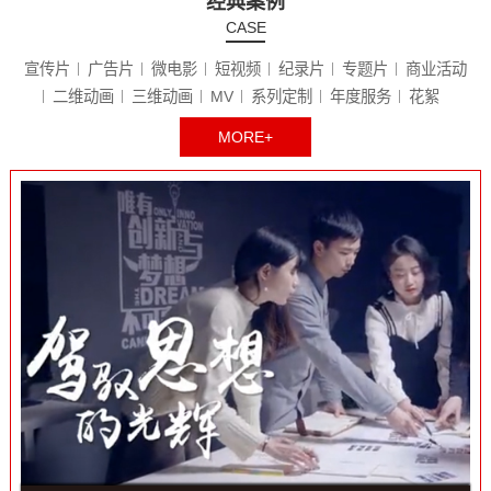
经典案例
CASE
宣传片
广告片
微电影
短视频
纪录片
专题片
商业活动
二维动画
三维动画
MV
系列定制
年度服务
花絮
MORE+