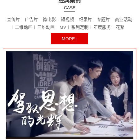
经典案例
CASE
宣传片
广告片
微电影
短视频
纪录片
专题片
商业活动
二维动画
三维动画
MV
系列定制
年度服务
花絮
MORE+